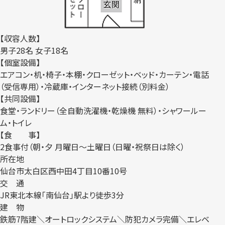
【収容人数】
男子28名 女子18名
【個室設備】
エアコン・机・椅子・本棚・クローゼット・ベッド・カーテン・電話
（受信専用）・冷蔵庫・インターネット接続（別料金）
【共同設備】
食堂・ランドリー（全自動洗濯機・乾燥機 無料）・シャワールー
ム・トイレ
【食 事】
2食事付（朝・夕 月曜日～土曜日（日曜・祝祭日は除く）
所在地
仙台市太白区西中田4丁目10番10号
交 通
JR東北本線「南仙台」駅より徒歩3分
建 物
鉄筋7階建＼オートロックシステム＼防犯カメラ完備＼エレベ