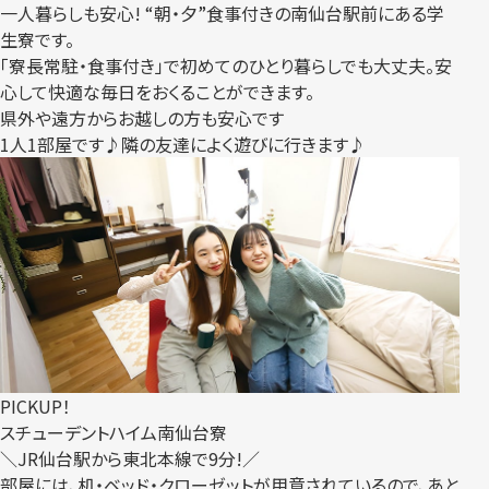
一人暮らしも安心! “朝・夕”食事付きの南仙台駅前にある学
生寮です。
「寮長常駐・食事付き」で初めてのひとり暮らしでも大丈夫。安
心して快適な毎日をおくることができます。
県外や遠方からお越しの方も安心です
1人1部屋です♪隣の友達によく遊びに行きます♪
PICKUP！
スチューデントハイム南仙台寮
＼JR仙台駅から東北本線で9分!／
部屋には、机・ベッド・クローゼットが用意されているので、あと