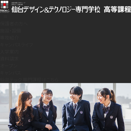
≡
保護者の方へ
施設・設備
専攻紹介
キャンパスライフ
入学案内
資料請求
オープン
キャンパス
仙台テック 専門課程はこちら