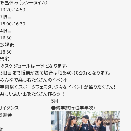
お昼休み（ランチタイム）
13:20-14:50
3限目
15:00-16:30
4限目
16:30
放課後
18:30
帰宅
※スケジュールは一例となります。
5限目まで授業がある場合は「16:40-18:10」となります。
みんなで楽しむ
たくさんのイベント
学園祭やスポーツフェスタ、様々なイベントが盛りだくさん！
楽しい思い出をたくさん作ろう！！
5月
6月
ダンス
●修学旅行（2学年次）
●全国
会
eスポー
「STAGE
●学園