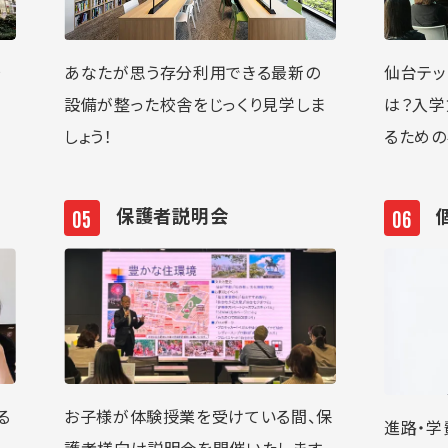
場
あなたが思う存分利用できる最新の
仙台テッ
設備が整った校舎をじっくり見学しま
は？入学
しょう！
るための
保護者説明会
る
お子様が体験授業を受けている間、保
進路・学
エ
護者様向け説明会を開催いたします。